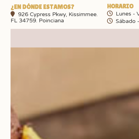
HORARIO
¿EN DÓNDE ESTAMOS?
Lunes - V
926 Cypress Pkwy, Kissimmee.
FL 34759. Poinciana
Sábado -